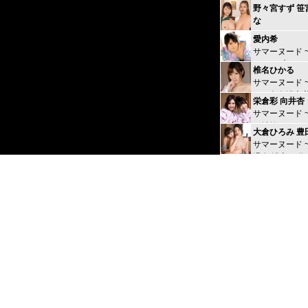
野々宮すず 笹
な
タイムファッ
愛内希
ディット 時間
サマーヌード 
れ ~高級レス
de Sex 交わ
編~
椎名ひかる
サマーヌード 
かな色白浴衣
栄倉彩 向井杏
秘密の花園 夏
サマーヌード 
全て開放しま
ワ姉妹とWデ
大倉ひろみ 豊
行 夜の宴はス
サマーヌード 
ング！~
温泉 浴衣で乱
り~