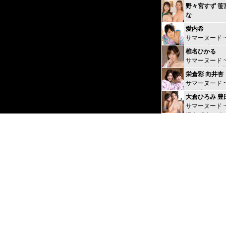
野々宮すず 笹
な
タイムファッ
愛内希
ディット 時間
サマーヌード 
れ ~高級レス
de Sex 交わ
編~
椎名ひかる
サマーヌード 
かな色白浴衣
栄倉彩 向井杏
秘密の花園 夏
サマーヌード 
全て開放しま
ワ姉妹とWデ
大倉ひろみ 豊
行 夜の宴はス
サマーヌード 
ング！~
温泉 浴衣で乱
り~