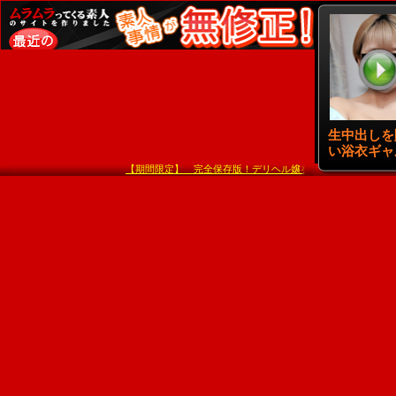
【期間限定】 完全保存版！デリヘル嬢を上手く説得して内緒で