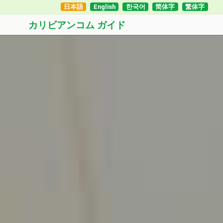
日本語
English
한국어
简体字
繁体字
カリビアンコム ガイド