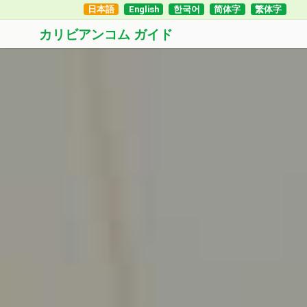
日本語
English
한국어
简体字
繁体字
カリビアンコム ガイド