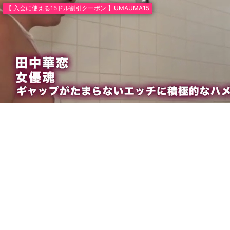
【 入会に使える15ドル割引クーポン 】UMAUMA15