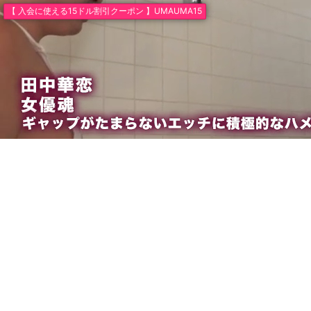
【 入会に使える15ドル割引クーポン 】UMAUMA15