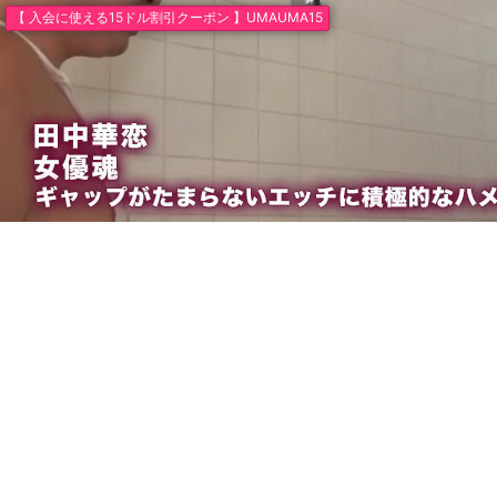
【 入会に使える15ドル割引クーポン 】UMAUMA15