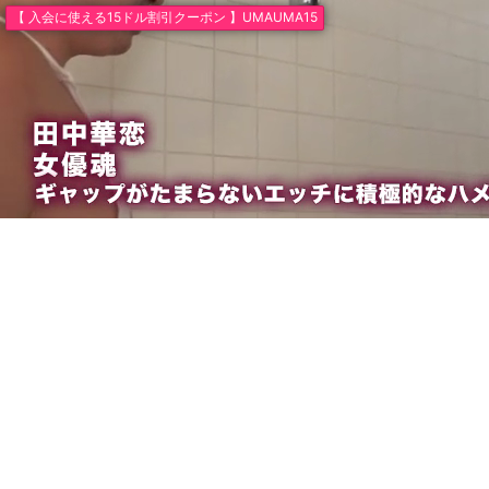
【 入会に使える15ドル割引クーポン 】UMAUMA15