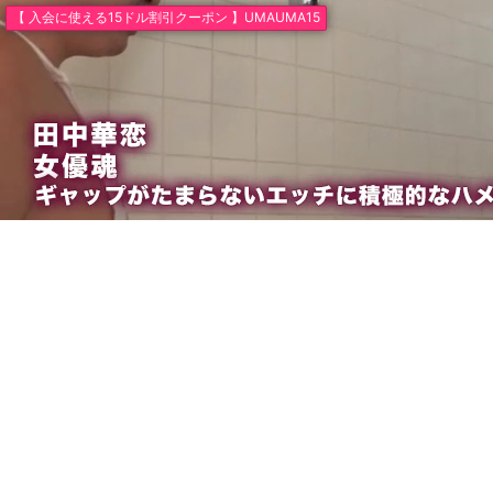
【 入会に使える15ドル割引クーポン 】UMAUMA15