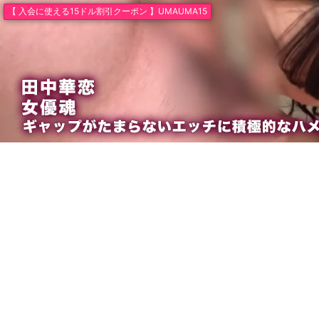
【 入会に使える15ドル割引クーポン 】UMAUMA15