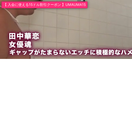
【 入会に使える15ドル割引クーポン 】UMAUMA15